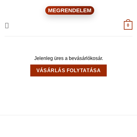
Skip
MEGRENDELEM
to
content
0
Jelenleg üres a bevásárlókosár.
VÁSÁRLÁS FOLYTATÁSA